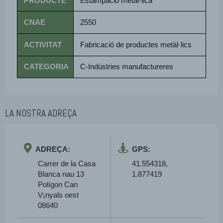
PRODUCTE
Estampació metàl·lica
CNAE
2550
ACTIVITAT
Fabricació de productes metàl·lics
CATEGORIA
C-Indústries manufactureres
LA NOSTRA ADREÇA
ADREÇA:
GPS:
Carrer de la Casa
41.554318,
Blanca nau 13
1.877419
Polígon Can
V¡nyals oest
08640