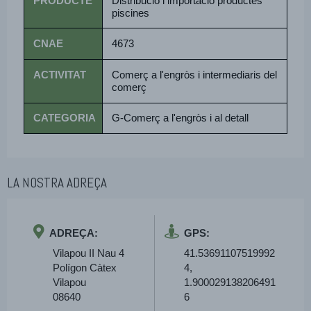
PRODUCTE
Distribució i importació productes
piscines
CNAE
4673
ACTIVITAT
Comerç a l'engròs i intermediaris del
comerç
CATEGORIA
G-Comerç a l'engròs i al detall
LA NOSTRA ADREÇA
ADREÇA:
GPS:
Vilapou II Nau 4
41.53691107519992
Polígon Càtex
4,
Vilapou
1.900029138206491
08640
6