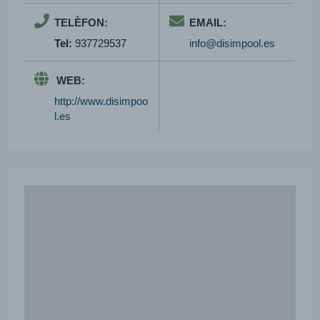
TELÈFON:
EMAIL:
Tel:
937729537
info@disimpool.es
WEB:
http://www.disimpoo
l.es