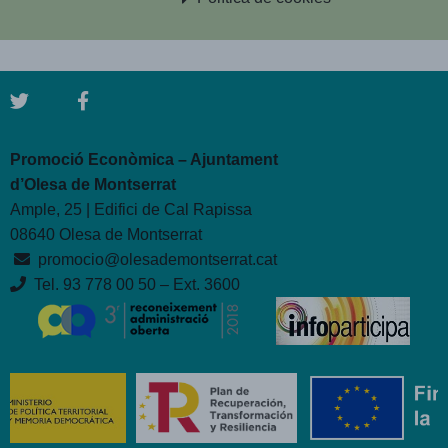
Promoció Econòmica – Ajuntament
d’Olesa de Montserrat
Ample, 25 | Edifici de Cal Rapissa
08640 Olesa de Montserrat
promocio@olesademontserrat.cat
Tel. 93 778 00 50 – Ext. 3600