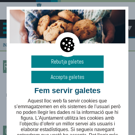
MENÚ
>
INICI
RECURSOS PER A EMPRESES
Rebutja galetes
RECURSOS PER A EMPRESES
Accepta galetes
Fem servir galetes
No s'han trobat registres.
Aquest lloc web fa servir cookies que
s’emmagatzemen en els sistemes de l'usuari però
no poden llegir les dades ni la informació que hi
figura. L'Ajuntament utilitza les cookies amb
l'objectiu d’oferir un millor servei als usuaris i
Documents i enllaços d'interès
elaborar estadístiques. Si segueix navegant