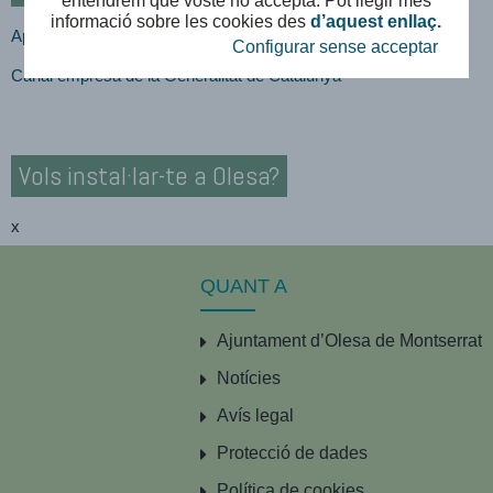
entendrem que vostè ho accepta. Pot llegir més
informació sobre les cookies des
d’aquest enllaç.
Apartat Promoció Econòmica web municipal
Configurar sense acceptar
Canal empresa de la Generalitat de Catalunya
Vols instal·lar-te a Olesa?
x
QUANT A
Ajuntament d’Olesa de Montserrat
Notícies
Avís legal
Protecció de dades
Política de cookies