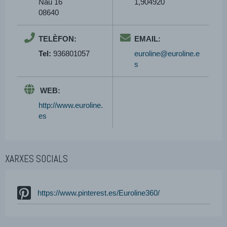
Nau 16
1,904920
08640
TELÈFON:
EMAIL:
Tel:
936801057
euroline@euroline.e
s
WEB:
http://www.euroline.
es
XARXES SOCIALS
https://www.pinterest.es/Euroline360/