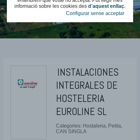
entendrem que vostè ho accepta. Pot llegir més
informació sobre les cookies des
d’aquest enllaç.
Configurar sense acceptar
INSTALACIONES
INTEGRALES DE
HOSTELERIA
EUROLINE SL
Categories: Hostaleria, Petita,
CAN SINGLA