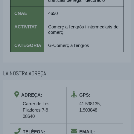
d'articles de regal i decoració
CNAE
4690
ACTIVITAT
Comerç a l'engròs i intermediaris del
comerç
CATEGORIA
G-Comerç a l'engròs
LA NOSTRA ADREÇA
ADREÇA:
GPS:
Carrer de Les
41.538135,
Filadores 7-9
1.903848
08640
TELÈFON:
EMAIL: