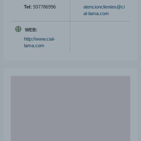
Tel:
937786996
atencionclientes@ci
al-lama.com
WEB:
http://www.cial-
lama.com