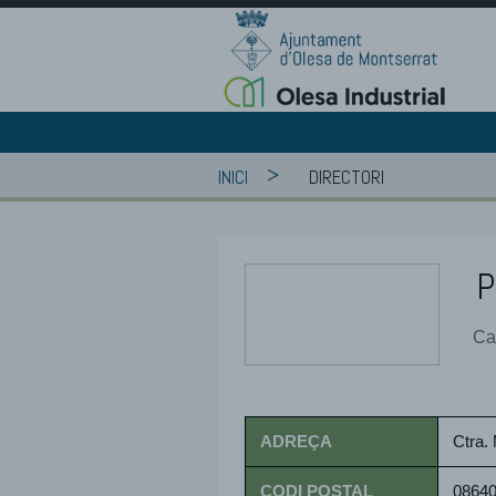
>
INICI
DIRECTORI
P
Cat
ADREÇA
Ctra. 
CODI POSTAL
0864