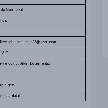
 de Montserrat
unya
directoriempresarial+32@gmail.com
81317
ervei combustible i boxes rentat
ç al detall
erç al detall