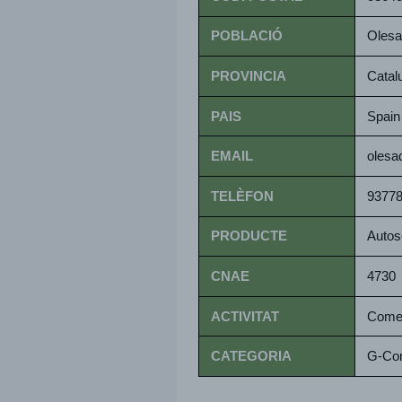
POBLACIÓ
Olesa
PROVINCIA
Catal
PAIS
Spain
EMAIL
olesa
TELÈFON
9377
PRODUCTE
Autos
CNAE
4730
ACTIVITAT
Comer
CATEGORIA
G-Com