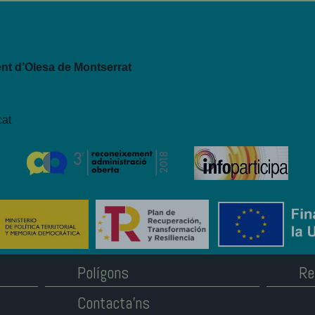
t d’Olesa de Montserrat
cat
Polígons
Re
Contacta'ns