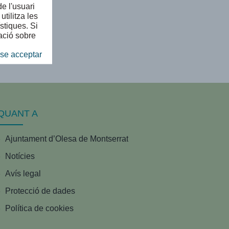
e l'usuari
tilitza les
stiques. Si
ació sobre
se acceptar
QUANT A
Ajuntament d’Olesa de Montserrat
Notícies
Avís legal
Protecció de dades
Política de cookies