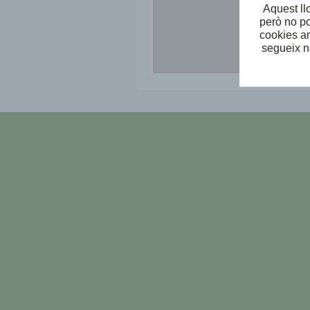
Aquest ll
però no po
cookies am
segueix n