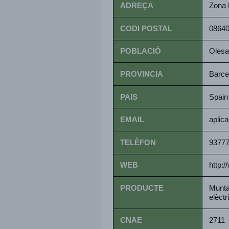
ADREÇA
Zona 
CODI POSTAL
0864
POBLACIÓ
Olesa
PROVINCIA
Barce
PAIS
Spain
EMAIL
aplic
TELÈFON
9377
WEB
http:
PRODUCTE
Muntat
elèctr
CNAE
2711