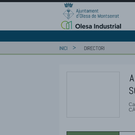
>
INICI
DIRECTORI
A
S
Ca
CÀ