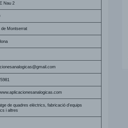
E Nau 2
0
 de Montserrat
lona
acionesanalogicas@gmail.com
75981
//www.aplicacionesanalogicas.com
ge de quadres elèctrics, fabricació d'equips
ics i altres