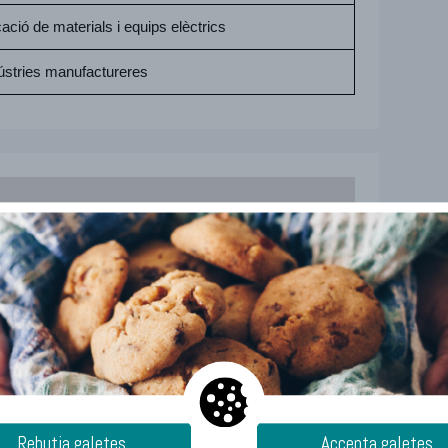
ació de materials i equips elèctrics
ústries manufactureres
Rebutja galetes
Accepta galetes