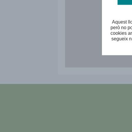
Aquest ll
però no po
cookies am
segueix n