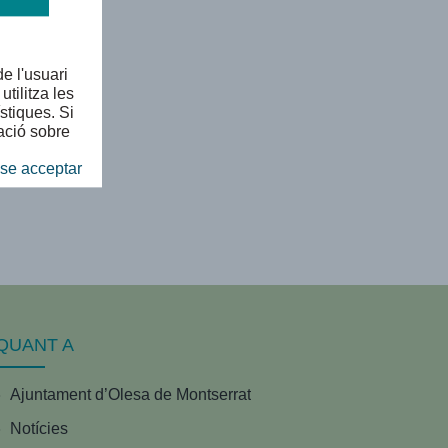
e l'usuari
tilitza les
stiques. Si
ació sobre
se acceptar
QUANT A
Ajuntament d’Olesa de Montserrat
Notícies